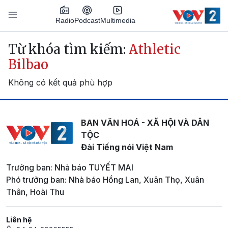
Nhảy đến nội dung
Podcast
Radio
Multimedia
Main navigation
Từ khóa tìm kiếm:
Athletic
Bilbao
Không có kết quả phù hợp
BAN VĂN HOÁ - XÃ HỘI VÀ DÂN
TỘC
Đài Tiếng nói Việt Nam
Trưởng ban: Nhà báo TUYẾT MAI
Phó trưởng ban: Nhà báo Hồng Lan, Xuân Thọ, Xuân
Thân, Hoài Thu
Liên hệ