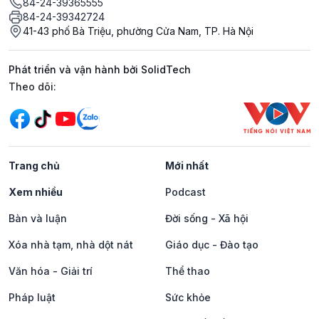
84-24-39365555
84-24-39342724
41-43 phố Bà Triệu, phường Cửa Nam, TP. Hà Nội
Phát triển và vận hành bởi SolidTech
Mạng xã hội
Theo dõi:
Trang chủ
Mới nhất
Xem nhiều
Podcast
Bàn và luận
Đời sống - Xã hội
Xóa nhà tạm, nhà dột nát
Giáo dục - Đào tạo
Văn hóa - Giải trí
Thể thao
Pháp luật
Sức khỏe