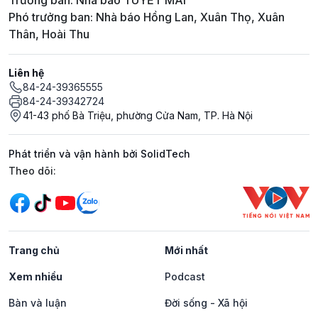
Trưởng ban: Nhà báo TUYẾT MAI
Phó trưởng ban: Nhà báo Hồng Lan, Xuân Thọ, Xuân
Thân, Hoài Thu
Liên hệ
84-24-39365555
84-24-39342724
41-43 phố Bà Triệu, phường Cửa Nam, TP. Hà Nội
Phát triển và vận hành bởi SolidTech
Mạng xã hội
Theo dõi:
Trang chủ
Mới nhất
Xem nhiều
Podcast
Bàn và luận
Đời sống - Xã hội