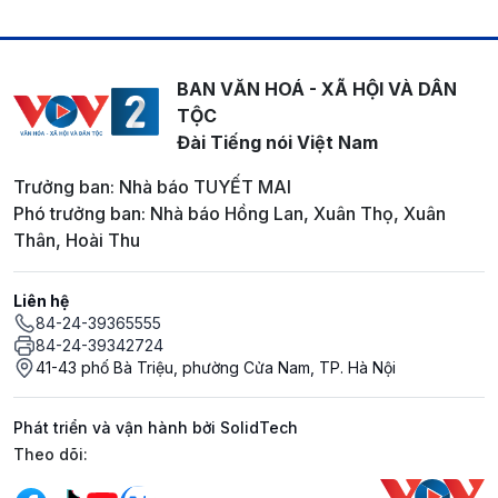
BAN VĂN HOÁ - XÃ HỘI VÀ DÂN
TỘC
Đài Tiếng nói Việt Nam
Trưởng ban: Nhà báo TUYẾT MAI
Phó trưởng ban: Nhà báo Hồng Lan, Xuân Thọ, Xuân
Thân, Hoài Thu
Liên hệ
84-24-39365555
84-24-39342724
41-43 phố Bà Triệu, phường Cửa Nam, TP. Hà Nội
Phát triển và vận hành bởi SolidTech
Mạng xã hội
Theo dõi: