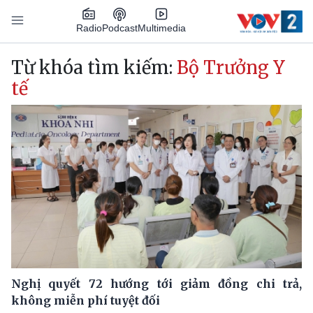
Nhảy đến nội dung
Podcast
Radio
Multimedia
Main navigation
Từ khóa tìm kiếm:
Bộ Trưởng Y
tế
Nghị quyết 72 hướng tới giảm đồng chi trả,
không miễn phí tuyệt đối