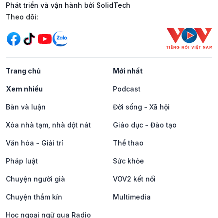
Phát triển và vận hành bởi SolidTech
Mạng xã hội
Theo dõi:
Trang chủ
Mới nhất
Xem nhiều
Podcast
Bàn và luận
Đời sống - Xã hội
Xóa nhà tạm, nhà dột nát
Giáo dục - Đào tạo
Văn hóa - Giải trí
Thể thao
Pháp luật
Sức khỏe
Chuyện người già
VOV2 kết nối
Chuyện thầm kín
Multimedia
Học ngoại ngữ qua Radio