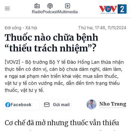
Nhảy đến nội dung
Podcast
Radio
Multimedia
Main navigation
Đời sống - Xã hội
Thứ hai, 17:46, 11/11/2024
Thuốc nào chữa bệnh
“thiếu trách nhiệm”?
[VOV2] - Bộ trưởng Bộ Y tế Đào Hồng Lan thừa nhận
thực tiễn có đơn vị, cán bộ chưa dám nghĩ, dám làm,
e ngại sai phạm nên triển khai việc mua sắm thuốc,
vật tư y tế còn vướng mắc, dẫn đến tình trạng thiếu
thuốc, vật tư y tế.
Nho Trung
Facebook
Gửi mail
Cơ chế đã mở nhưng thuốc vẫn thiếu