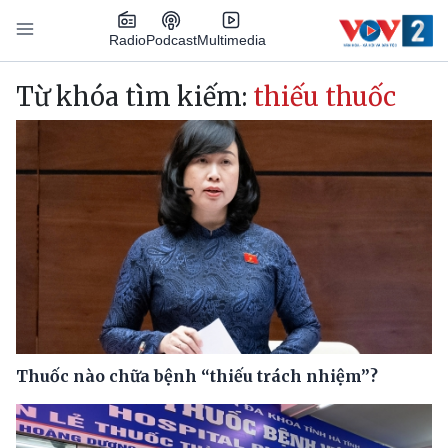
Nhảy đến nội dung
Podcast
Radio
Multimedia
Main navigation
Từ khóa tìm kiếm:
thiếu thuốc
Thuốc nào chữa bệnh “thiếu trách nhiệm”?