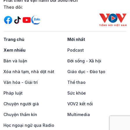
Phát triển và vận hành bởi SolidTech
Mạng xã hội
Theo dõi:
Trang chủ
Mới nhất
Xem nhiều
Podcast
Bàn và luận
Đời sống - Xã hội
Xóa nhà tạm, nhà dột nát
Giáo dục - Đào tạo
Văn hóa - Giải trí
Thể thao
Pháp luật
Sức khỏe
Chuyện người già
VOV2 kết nối
Chuyện thầm kín
Multimedia
Học ngoại ngữ qua Radio