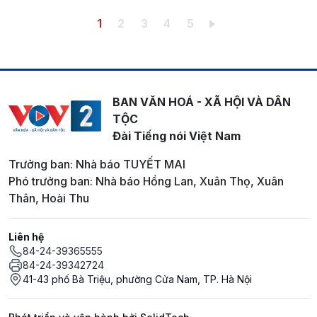
Pagination
Trang hiện thời
Trang
Trang
Trang
Trang
1
2
3
4
5
BAN VĂN HOÁ - XÃ HỘI VÀ DÂN
TỘC
Đài Tiếng nói Việt Nam
Trưởng ban: Nhà báo TUYẾT MAI
Phó trưởng ban: Nhà báo Hồng Lan, Xuân Thọ, Xuân
Thân, Hoài Thu
Liên hệ
84-24-39365555
84-24-39342724
41-43 phố Bà Triệu, phường Cửa Nam, TP. Hà Nội