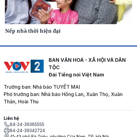
Nếp nhà thời hiện đại
BAN VĂN HOÁ - XÃ HỘI VÀ DÂN
TỘC
Đài Tiếng nói Việt Nam
Trưởng ban: Nhà báo TUYẾT MAI
Phó trưởng ban: Nhà báo Hồng Lan, Xuân Thọ, Xuân
Thân, Hoài Thu
Liên hệ
84-24-39365555
84-24-39342724
41-43 phố Bà Triệu, phường Cửa Nam, TP. Hà Nội