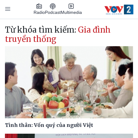
Nhảy đến nội dung
Podcast
Radio
Multimedia
Main navigation
Từ khóa tìm kiếm:
Gia đình
truyền thống
Tình thân: Vốn quý của người Việt