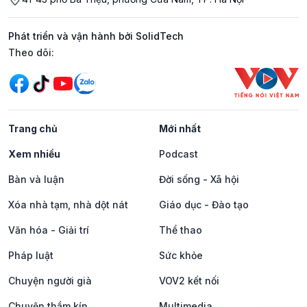
Phát triển và vận hành bởi SolidTech
Mạng xã hội
Theo dõi:
Trang chủ
Mới nhất
Xem nhiều
Podcast
Bàn và luận
Đời sống - Xã hội
Xóa nhà tạm, nhà dột nát
Giáo dục - Đào tạo
Văn hóa - Giải trí
Thể thao
Pháp luật
Sức khỏe
Chuyện người già
VOV2 kết nối
Chuyện thầm kín
Multimedia