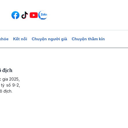
khỏe
Kết nối
Chuyện người già
Chuyện thầm kín
ô địch
c gia 2025,
 tỷ số 9-2,
ô địch.