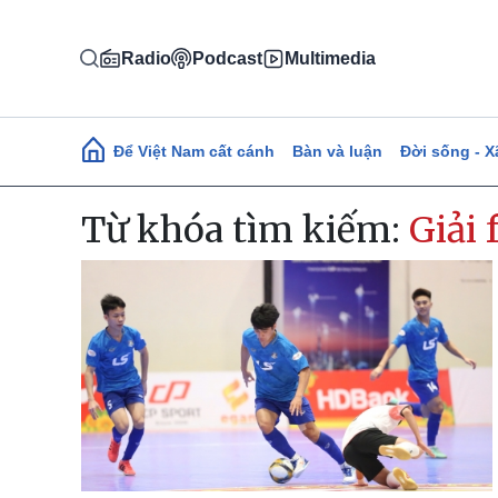
Nhảy đến nội dung
Radio
Podcast
Multimedia
Main navigation
Để Việt Nam cất cánh
Bàn và luận
Đời sống - X
Từ khóa tìm kiếm:
Giải