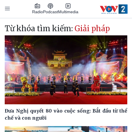
Nhảy đến nội dung
Podcast
Radio
Multimedia
Main navigation
Từ khóa tìm kiếm:
Giải pháp
Đưa Nghị quyết 80 vào cuộc sống: Bắt đầu từ thể
chế và con người