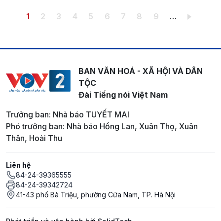
Pagination
Trang hiện thời
Trang
Trang
Trang
Trang
Trang
Trang
Trang
Trang
1
2
3
4
5
6
7
8
9
…
BAN VĂN HOÁ - XÃ HỘI VÀ DÂN
TỘC
Đài Tiếng nói Việt Nam
Trưởng ban: Nhà báo TUYẾT MAI
Phó trưởng ban: Nhà báo Hồng Lan, Xuân Thọ, Xuân
Thân, Hoài Thu
Liên hệ
84-24-39365555
84-24-39342724
41-43 phố Bà Triệu, phường Cửa Nam, TP. Hà Nội