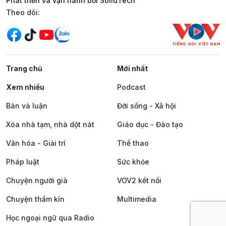
Phát triển và vận hành bởi SolidTech
Mạng xã hội
Theo dõi:
Trang chủ
Mới nhất
Xem nhiều
Podcast
Bàn và luận
Đời sống - Xã hội
Xóa nhà tạm, nhà dột nát
Giáo dục - Đào tạo
Văn hóa - Giải trí
Thể thao
Pháp luật
Sức khỏe
Chuyện người già
VOV2 kết nối
Chuyện thầm kín
Multimedia
Học ngoại ngữ qua Radio