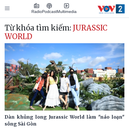
Nhảy đến nội dung
Podcast
Radio
Multimedia
Main navigation
Từ khóa tìm kiếm:
JURASSIC
WORLD
Dàn khủng long Jurassic World làm "náo loạn"
sông Sài Gòn