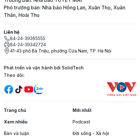
Trưởng ban: Nhà báo TUYẾT MAI
Phó trưởng ban: Nhà báo Hồng Lan, Xuân Thọ, Xuân
Thân, Hoài Thu
Liên hệ
84-24-39365555
84-24-39342724
41-43 phố Bà Triệu, phường Cửa Nam, TP. Hà Nội
Phát triển và vận hành bởi SolidTech
Mạng xã hội
Theo dõi:
Trang chủ
Mới nhất
Xem nhiều
Podcast
Bàn và luận
Đời sống - Xã hội