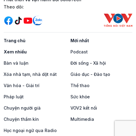
Mạng xã hội
Theo dõi:
Trang chủ
Mới nhất
Xem nhiều
Podcast
Bàn và luận
Đời sống - Xã hội
Xóa nhà tạm, nhà dột nát
Giáo dục - Đào tạo
Văn hóa - Giải trí
Thể thao
Pháp luật
Sức khỏe
Chuyện người già
VOV2 kết nối
Chuyện thầm kín
Multimedia
Học ngoại ngữ qua Radio