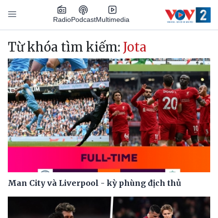
Nhảy đến nội dung
Podcast
Radio
Multimedia
Main navigation
Từ khóa tìm kiếm:
Jota
Man City và Liverpool - kỳ phùng địch thủ