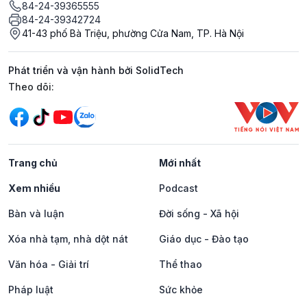
84-24-39365555
84-24-39342724
41-43 phố Bà Triệu, phường Cửa Nam, TP. Hà Nội
Phát triển và vận hành bởi SolidTech
Mạng xã hội
Theo dõi:
Trang chủ
Mới nhất
Xem nhiều
Podcast
Bàn và luận
Đời sống - Xã hội
Xóa nhà tạm, nhà dột nát
Giáo dục - Đào tạo
Văn hóa - Giải trí
Thể thao
Pháp luật
Sức khỏe