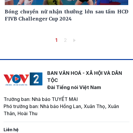
Bóng chuyền nữ nhận thưởng lớn sau tấm HCĐ
FIVB Challenger Cup 2024
Pagination
Trang hiện thời
Trang
1
2
BAN VĂN HOÁ - XÃ HỘI VÀ DÂN
TỘC
Đài Tiếng nói Việt Nam
Trưởng ban: Nhà báo TUYẾT MAI
Phó trưởng ban: Nhà báo Hồng Lan, Xuân Thọ, Xuân
Thân, Hoài Thu
Liên hệ