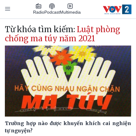
Nhảy đến nội dung
Podcast
Radio
Multimedia
Main navigation
Từ khóa tìm kiếm:
Luật phòng
chống ma túy năm 2021
Trường hợp nào được khuyến khích cai nghiện
tự nguyện?