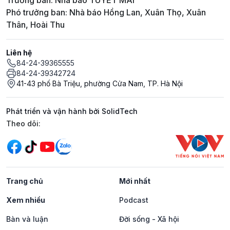
Trưởng ban: Nhà báo TUYẾT MAI
Phó trưởng ban: Nhà báo Hồng Lan, Xuân Thọ, Xuân
Thân, Hoài Thu
Liên hệ
84-24-39365555
84-24-39342724
41-43 phố Bà Triệu, phường Cửa Nam, TP. Hà Nội
Phát triển và vận hành bởi SolidTech
Mạng xã hội
Theo dõi:
Trang chủ
Mới nhất
Xem nhiều
Podcast
Bàn và luận
Đời sống - Xã hội