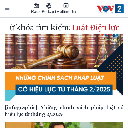
Nhảy đến nội dung
Podcast
Radio
Multimedia
Main navigation
Từ khóa tìm kiếm:
Luật Điện lực
[infographic] Những chính sách pháp luật có
hiệu lực từ tháng 2/2025