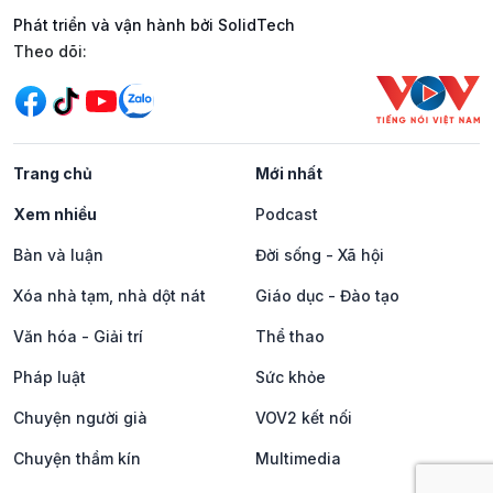
Phát triển và vận hành bởi SolidTech
Mạng xã hội
Theo dõi:
Trang chủ
Mới nhất
Xem nhiều
Podcast
Bàn và luận
Đời sống - Xã hội
Xóa nhà tạm, nhà dột nát
Giáo dục - Đào tạo
Văn hóa - Giải trí
Thể thao
Pháp luật
Sức khỏe
Chuyện người già
VOV2 kết nối
Chuyện thầm kín
Multimedia