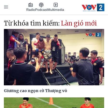
Nhảy đến nội dung
Podcast
Radio
Multimedia
Main navigation
Từ khóa tìm kiếm:
Làn gió mới
Giương cao ngọn cờ Thượng võ