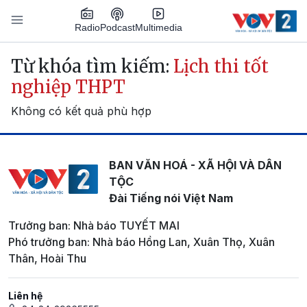
Nhảy đến nội dung
Podcast
Radio
Multimedia
Main navigation
Từ khóa tìm kiếm:
Lịch thi tốt
nghiệp THPT
Không có kết quả phù hợp
BAN VĂN HOÁ - XÃ HỘI VÀ DÂN
TỘC
Đài Tiếng nói Việt Nam
Trưởng ban: Nhà báo TUYẾT MAI
Phó trưởng ban: Nhà báo Hồng Lan, Xuân Thọ, Xuân
Thân, Hoài Thu
Liên hệ