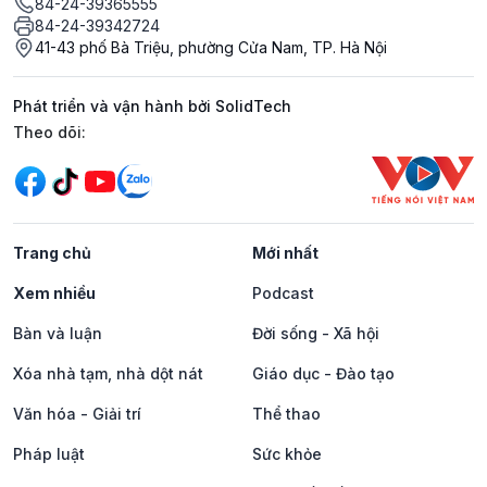
84-24-39365555
84-24-39342724
41-43 phố Bà Triệu, phường Cửa Nam, TP. Hà Nội
Phát triển và vận hành bởi SolidTech
Mạng xã hội
Theo dõi:
Trang chủ
Mới nhất
Xem nhiều
Podcast
Bàn và luận
Đời sống - Xã hội
Xóa nhà tạm, nhà dột nát
Giáo dục - Đào tạo
Văn hóa - Giải trí
Thể thao
Pháp luật
Sức khỏe