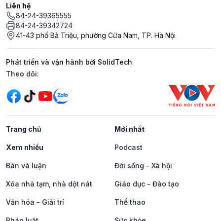
Liên hệ
84-24-39365555
84-24-39342724
41-43 phố Bà Triệu, phường Cửa Nam, TP. Hà Nội
Phát triển và vận hành bởi SolidTech
Mạng xã hội
Theo dõi:
Trang chủ
Mới nhất
Xem nhiều
Podcast
Bàn và luận
Đời sống - Xã hội
Xóa nhà tạm, nhà dột nát
Giáo dục - Đào tạo
Văn hóa - Giải trí
Thể thao
Pháp luật
Sức khỏe