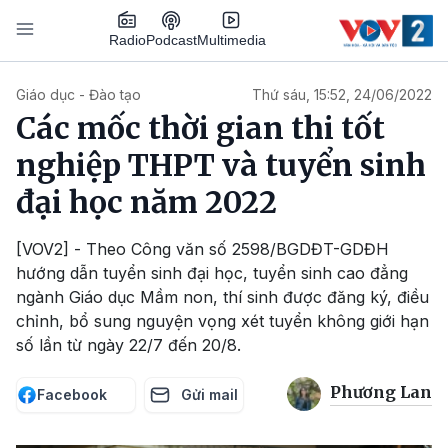
Nhảy đến nội dung
Podcast
Radio
Multimedia
Main navigation
Giáo dục - Đào tạo
Thứ sáu, 15:52, 24/06/2022
Các mốc thời gian thi tốt
nghiệp THPT và tuyển sinh
đại học năm 2022
[VOV2] - Theo Công văn số 2598/BGDĐT-GDĐH
hướng dẫn tuyển sinh đại học, tuyển sinh cao đẳng
ngành Giáo dục Mầm non, thí sinh được đăng ký, điều
chỉnh, bổ sung nguyện vọng xét tuyển không giới hạn
số lần từ ngày 22/7 đến 20/8.
Phương Lan
Facebook
Gửi mail