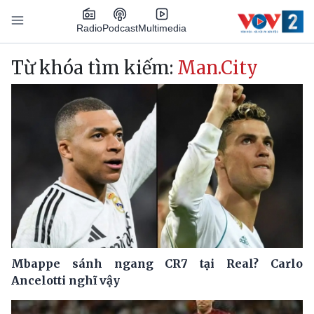
Nhảy đến nội dung
Podcast
Radio
Multimedia
Main navigation
Từ khóa tìm kiếm:
Man.City
Mbappe sánh ngang CR7 tại Real? Carlo
Ancelotti nghĩ vậy