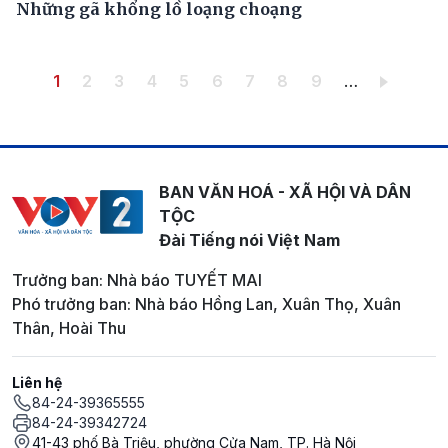
Những gã khổng lồ loạng choạng
Pagination
Trang hiện thời
Trang
Trang
Trang
Trang
Trang
Trang
Trang
Trang
1
2
3
4
5
6
7
8
9
…
BAN VĂN HOÁ - XÃ HỘI VÀ DÂN
TỘC
Đài Tiếng nói Việt Nam
Trưởng ban: Nhà báo TUYẾT MAI
Phó trưởng ban: Nhà báo Hồng Lan, Xuân Thọ, Xuân
Thân, Hoài Thu
Liên hệ
84-24-39365555
84-24-39342724
41-43 phố Bà Triệu, phường Cửa Nam, TP. Hà Nội