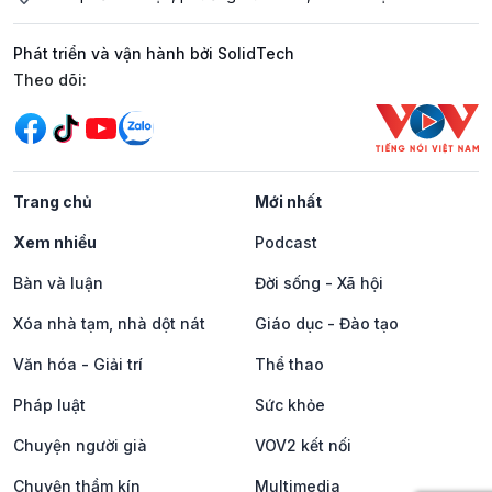
Phát triển và vận hành bởi SolidTech
Mạng xã hội
Theo dõi:
Trang chủ
Mới nhất
Xem nhiều
Podcast
Bàn và luận
Đời sống - Xã hội
Xóa nhà tạm, nhà dột nát
Giáo dục - Đào tạo
Văn hóa - Giải trí
Thể thao
Pháp luật
Sức khỏe
Chuyện người già
VOV2 kết nối
Chuyện thầm kín
Multimedia