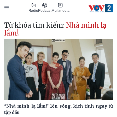
Nhảy đến nội dung
Podcast
Radio
Multimedia
Main navigation
Từ khóa tìm kiếm:
Nhà mình lạ
lắm!
"Nhà mình lạ lắm!" lên sóng, kịch tính ngay từ
tập đầu