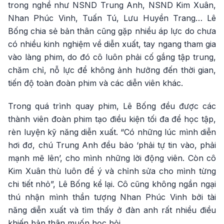
trong nghề như NSND Trung Anh, NSND Kim Xuân,
Nhan Phúc Vinh, Tuấn Tú, Lưu Huyền Trang… Lê
Bống chia sẻ bản thân cũng gặp nhiều áp lực do chưa
có nhiều kinh nghiệm về diễn xuất, tay ngang tham gia
vào làng phim, do đó cô luôn phải cố gắng tập trung,
chăm chỉ, nỗ lực để không ảnh hưởng đến thời gian,
tiến độ toàn đoàn phim và các diễn viên khác.
Trong quá trình quay phim, Lê Bống đều được các
thành viên đoàn phim tạo điều kiện tối đa để học tập,
rèn luyện kỹ năng diễn xuất. “Có những lúc mình diễn
hơi đơ, chú Trung Anh đều bảo ‘phải tự tin vào, phải
mạnh mẽ lên’, cho mình những lời động viên. Còn cô
Kim Xuân thù luôn để ý và chỉnh sửa cho mình từng
chi tiết nhỏ”, Lê Bống kể lại. Cô cũng không ngần ngại
thú nhận mình thần tượng Nhan Phúc Vinh bởi tài
năng diễn xuất và tìm thấy ở đàn anh rất nhiều điều
khiến bản thân muốn học hỏi.