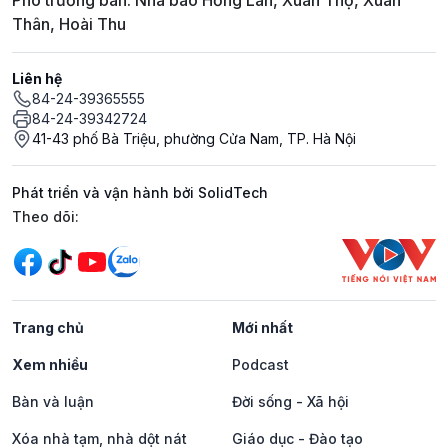
Phó trưởng ban: Nhà báo Hồng Lan, Xuân Thọ, Xuân
Thân, Hoài Thu
Liên hệ
84-24-39365555
84-24-39342724
41-43 phố Bà Triệu, phường Cửa Nam, TP. Hà Nội
Phát triển và vận hành bởi SolidTech
Mạng xã hội
Theo dõi:
Trang chủ
Mới nhất
Xem nhiều
Podcast
Bàn và luận
Đời sống - Xã hội
Xóa nhà tạm, nhà dột nát
Giáo dục - Đào tạo