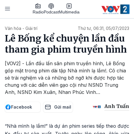
Nhảy đến nội dung
Podcast
Radio
Multimedia
Main navigation
Văn hóa - Giải trí
Thứ tư, 06:31, 05/07/2023
Lê Bống kể chuyện lần đầu
tham gia phim truyền hình
[VOV2] - Lần đầu lấn sân phim truyền hình, Lê Bống
góp mặt trong phim dài tập Nhà mình lạ lắm!. Cô chia
sẻ trải nghiệm và cả những bỡ ngỡ khi được hợp tác
chung với các diễn viên gạo cội như NSND Trung
Anh, NSND Kim Xuân, Nhan Phúc Vinh…
Anh Tuấn
Facebook
Gửi mail
“Nhà mình lạ lắm!” là dự án phim series tiếp theo được
K+ đầu tư sản xuất. Trước ngày lên sóng, êkíp vừa