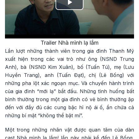
Play
Video
Trailer Nhà mình lạ lắm
Lần lượt những thành viên trong gia đình Thanh Mỹ
xuất hiện trong các vai trò như ông (NSND Trung
Anh), bà (NSND Kim Xuân), bố (Tuấn Tú), mẹ (Lưu
Huyền Trang), anh (Tuấn Đạt), chị (Lê Bống) với
những pha lột xác ngoạn mục. Và chuyến hành trình
của gia đình “mới lạ” bắt đầu. Những tình huống bất
bình thường trong một gia đình có vẻ bình thường ập
đến với đầy đủ các cung bậc hỉ nộ ái ố, ẩn chứa cả
những bí mật “không thể bật mí”.
Một trong những nhân vật được quan tâm của dàn
cast Nhà mình lạ lắm! lần này phải kể đến Lê Bống,