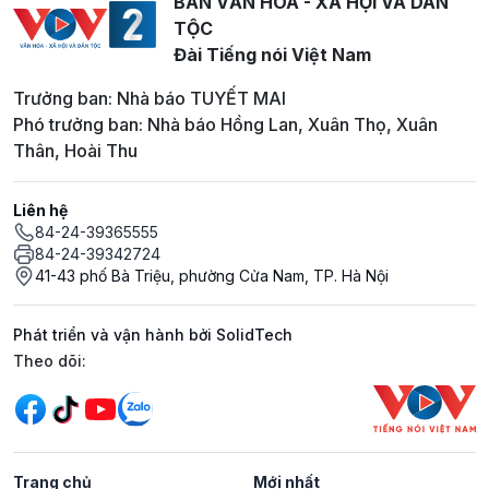
BAN VĂN HOÁ - XÃ HỘI VÀ DÂN
TỘC
Đài Tiếng nói Việt Nam
Trưởng ban: Nhà báo TUYẾT MAI
Phó trưởng ban: Nhà báo Hồng Lan, Xuân Thọ, Xuân
Thân, Hoài Thu
Liên hệ
84-24-39365555
84-24-39342724
41-43 phố Bà Triệu, phường Cửa Nam, TP. Hà Nội
Phát triển và vận hành bởi SolidTech
Mạng xã hội
Theo dõi:
Trang chủ
Mới nhất