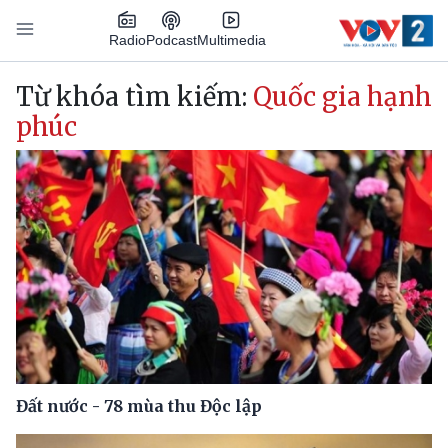
Nhảy đến nội dung
Podcast
Radio
Multimedia
Main navigation
Từ khóa tìm kiếm:
Quốc gia hạnh
phúc
Đất nước - 78 mùa thu Độc lập