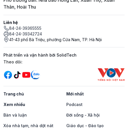
Phó trưởng ban: Nhà báo Hồng Lan, Xuân Thọ, Xuân
Thân, Hoài Thu
Liên hệ
84-24-39365555
84-24-39342724
41-43 phố Bà Triệu, phường Cửa Nam, TP. Hà Nội
Phát triển và vận hành bởi SolidTech
Mạng xã hội
Theo dõi:
Trang chủ
Mới nhất
Xem nhiều
Podcast
Bàn và luận
Đời sống - Xã hội
Xóa nhà tạm, nhà dột nát
Giáo dục - Đào tạo