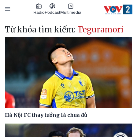
Nhảy đến nội dung
Podcast
Radio
Multimedia
Main navigation
Từ khóa tìm kiếm:
Teguramori
Hà Nội FC thay tướng là chưa đủ