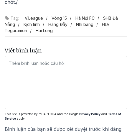
chót./.
Tag:
V.League
Vòng 15
Hà Nội FC
SHB Đà
Nẵng
Kịch tính
Hàng Đẫy
Nhì bảng
HLV
Teguramori
Hai Long
Viết bình luận
This site is protected by reCAPTCHA and the Google
Privacy Policy
and
Terms of
Service
apply.
Bình luận của bạn sẽ được xét duyệt trước khi đăng