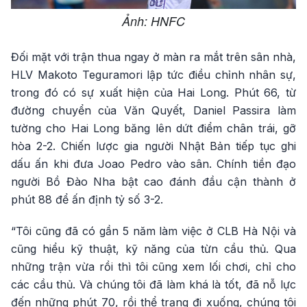
Ảnh: HNFC
Đối mặt với trận thua ngay ở màn ra mắt trên sân nhà,
HLV Makoto Teguramori lập tức điều chỉnh nhân sự,
trong đó có sự xuất hiện của Hai Long. Phút 66, từ
đường chuyển của Văn Quyết, Daniel Passira làm
tường cho Hai Long băng lên dứt điểm chân trái, gỡ
hòa 2-2. Chiến lược gia người Nhật Bản tiếp tục ghi
dấu ấn khi đưa Joao Pedro vào sân. Chính tiền đạo
người Bồ Đào Nha bật cao đánh đầu cận thành ở
phút 88 để ấn định tỷ số 3-2.
“Tôi cũng đã có gần 5 năm làm việc ở CLB Hà Nội và
cũng hiểu kỹ thuật, kỹ năng của từn cầu thủ. Qua
những trận vừa rồi thì tôi cũng xem lối chơi, chỉ cho
các cầu thủ. Và chúng tôi đã làm khá là tốt, đã nỗ lực
đến những phút 70, rồi thể trạng đi xuống, chúng tôi