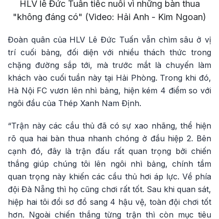
HLV lê Đức Tuấn tiếc nuối vì những bàn thua
"không đáng có" (Video: Hải Anh - Kim Ngoan)
Đoàn quân của HLV Lê Đức Tuấn vẫn chìm sâu ở vị
trí cuối bảng, đối diện với nhiều thách thức trong
chặng đường sắp tới, mà trước mắt là chuyến làm
khách vào cuối tuần này tại Hải Phòng. Trong khi đó,
Hà Nội FC vươn lên nhì bảng, hiện kém 4 điểm so với
ngôi đầu của Thép Xanh Nam Định.
“Trận này các cầu thủ đã có sự xao nhãng, thể hiện
rõ qua hai bàn thua nhanh chóng ở đầu hiệp 2. Bên
cạnh đó, đây là trận đấu rất quan trọng bởi chiến
thắng giúp chúng tôi lên ngôi nhì bảng, chính tầm
quan trọng này khiến các cầu thủ hơi áp lực. Về phía
đội Đà Nẵng thì họ cũng chơi rất tốt. Sau khi quan sát,
hiệp hai tôi đổi sơ đồ sang 4 hậu vệ, toàn đội chơi tốt
hơn. Ngoài chiến thắng từng trận thì còn mục tiêu