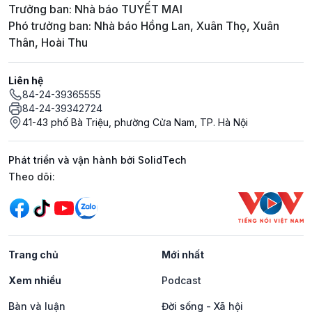
Trưởng ban: Nhà báo TUYẾT MAI
Phó trưởng ban: Nhà báo Hồng Lan, Xuân Thọ, Xuân
Thân, Hoài Thu
Liên hệ
84-24-39365555
84-24-39342724
41-43 phố Bà Triệu, phường Cửa Nam, TP. Hà Nội
Phát triển và vận hành bởi SolidTech
Mạng xã hội
Theo dõi:
Trang chủ
Mới nhất
Xem nhiều
Podcast
Bàn và luận
Đời sống - Xã hội