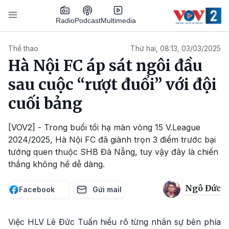
Nhảy đến nội dung
Podcast
Radio
Multimedia
Main navigation
Thể thao
Thứ hai, 08:13, 03/03/2025
Hà Nội FC áp sát ngôi đầu
sau cuộc “rượt đuổi” với đội
cuối bảng
[VOV2] - Trong buổi tối hạ màn vòng 15 V.League
2024/2025, Hà Nội FC đã giành trọn 3 điểm trước bại
tướng quen thuộc SHB Đà Nẵng, tuy vậy đây là chiến
thắng không hề dễ dàng.
Ngô Đức
Facebook
Gửi mail
Việc HLV Lê Đức Tuấn hiểu rõ từng nhân sự bên phía