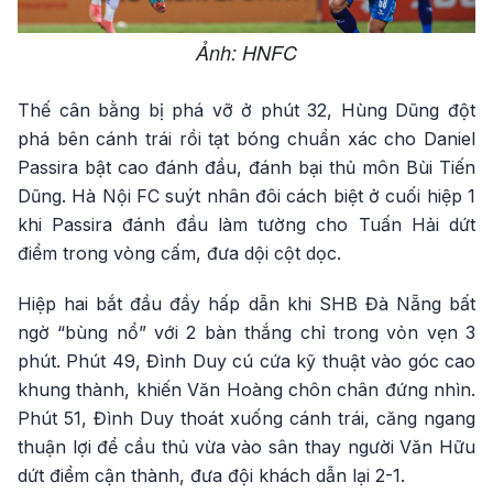
Ảnh: HNFC
Thế cân bằng bị phá vỡ ở phút 32, Hùng Dũng đột
phá bên cánh trái rồi tạt bóng chuẩn xác cho Daniel
Passira bật cao đánh đầu, đánh bại thủ môn Bùi Tiến
Dũng. Hà Nội FC suýt nhân đôi cách biệt ở cuối hiệp 1
khi Passira đánh đầu làm tường cho Tuấn Hải dứt
điểm trong vòng cấm, đưa dội cột dọc.
Hiệp hai bắt đầu đầy hấp dẫn khi SHB Đà Nẵng bất
ngờ “bùng nổ” với 2 bàn thắng chỉ trong vỏn vẹn 3
phút. Phút 49, Đình Duy cú cứa kỹ thuật vào góc cao
khung thành, khiến Văn Hoàng chôn chân đứng nhìn.
Phút 51, Đình Duy thoát xuống cánh trái, căng ngang
thuận lợi để cầu thủ vừa vào sân thay người Văn Hữu
dứt điểm cận thành, đưa đội khách dẫn lại 2-1.