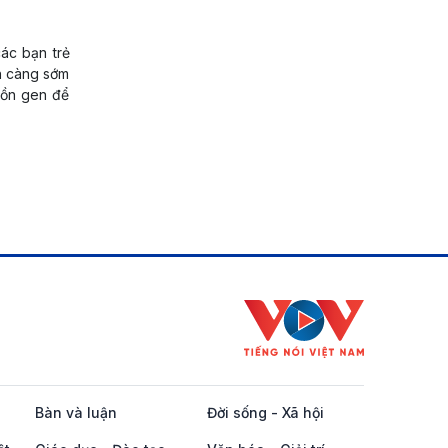
ác bạn trẻ
h càng sớm
uồn gen để
Bàn và luận
Đời sống - Xã hội