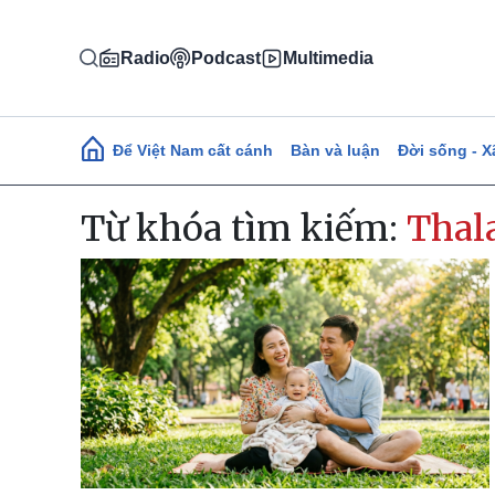
Nhảy đến nội dung
Radio
Podcast
Multimedia
Main navigation
Để Việt Nam cất cánh
Bàn và luận
Đời sống - X
Từ khóa tìm kiếm:
Thal