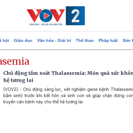
ã hội
Giáo dục
Văn hóa - Giải trí
Thể thao
Pháp luật
Sức 
asemia
Chủ động tầm soát Thalassemia: Món quà sức khỏe
hệ tương lai
[VOV2] - Chủ động sàng lọc, xét nghiệm gene bệnh Thalassemi
bẩm sinh) trước khi kết hôn và sinh con sẽ giúp chặn đứng co
truyền căn bệnh này cho thế hệ tương lai.