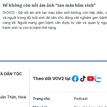
Để không còn nỗi ám ảnh “tan máu bẩm sinh”
[VOV2] - Để nỗi ám ảnh tan máu bẩm sinh không còn tiếp diễn, c
và người trong độ tuổi sinh đẻ nên chủ động xét nghiệm gen bện
càng tốt. Người mang gen bệnh cần được tư vấn và quản lý ng
tránh sinh ra con bị bệnh thể nặng.
Mạng xã hội
VÀ DÂN TỘC
Theo dõi VOV2 tại:
uân Thân, Hoài
Trang chủ
Podcast