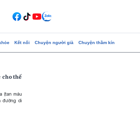
khỏe
Kết nối
Chuyện người già
Chuyện thầm kín
 cho thế
a (tan máu
n đường di