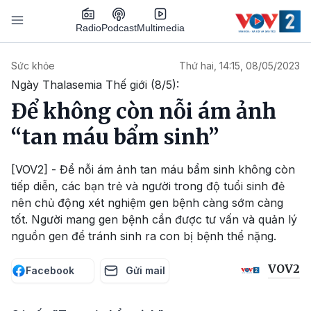
Nhảy đến nội dung
Podcast
Radio
Multimedia
Main navigation
Sức khỏe
Thứ hai, 14:15, 08/05/2023
Ngày Thalasemia Thế giới (8/5):
Để không còn nỗi ám ảnh
“tan máu bẩm sinh”
[VOV2] - Để nỗi ám ảnh tan máu bẩm sinh không còn
tiếp diễn, các bạn trẻ và người trong độ tuổi sinh đẻ
nên chủ động xét nghiệm gen bệnh càng sớm càng
tốt. Người mang gen bệnh cần được tư vấn và quản lý
nguồn gen để tránh sinh ra con bị bệnh thể nặng.
VOV2
Facebook
Gửi mail