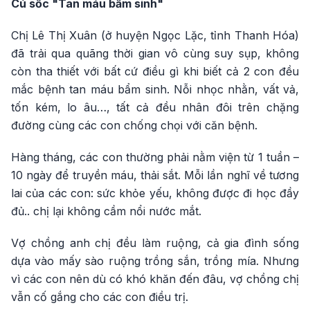
Cú sốc "Tan máu bẩm sinh"
Chị Lê Thị Xuân (ở huyện Ngọc Lặc, tỉnh Thanh Hóa)
đã trải qua quãng thời gian vô cùng suy sụp, không
còn tha thiết với bất cứ điều gì khi biết cả 2 con đều
mắc bệnh tan máu bẩm sinh. Nỗi nhọc nhằn, vất vả,
tốn kém, lo âu…, tất cả đều nhân đôi trên chặng
đường cùng các con chống chọi với căn bệnh.
Hàng tháng, các con thường phải nằm viện từ 1 tuần –
10 ngày để truyền máu, thải sắt. Mỗi lần nghĩ về tương
lai của các con: sức khỏe yếu, không được đi học đầy
đủ.. chị lại không cầm nổi nước mắt.
Vợ chồng anh chị đều làm ruộng, cả gia đình sống
dựa vào mấy sào ruộng trồng sắn, trồng mía. Nhưng
vì các con nên dù có khó khăn đến đâu, vợ chồng chị
vẫn cố gắng cho các con điều trị.