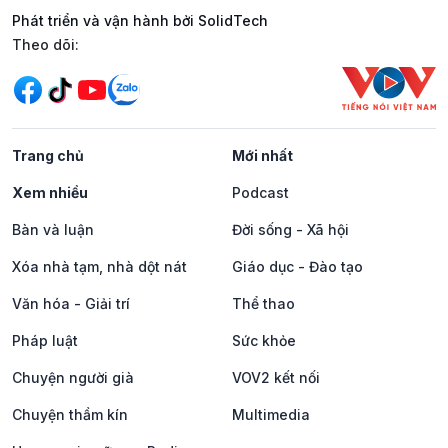
Phát triển và vận hành bởi SolidTech
Mạng xã hội
Theo dõi:
Trang chủ
Mới nhất
Xem nhiều
Podcast
Bàn và luận
Đời sống - Xã hội
Xóa nhà tạm, nhà dột nát
Giáo dục - Đào tạo
Văn hóa - Giải trí
Thể thao
Pháp luật
Sức khỏe
Chuyện người già
VOV2 kết nối
Chuyện thầm kín
Multimedia