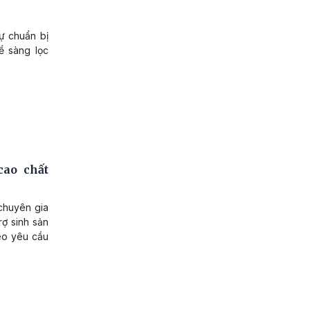
sự chuẩn bị
ề sàng lọc
cao chất
 chuyên gia
rợ sinh sản
eo yêu cầu