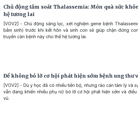
Chủ động tầm soát Thalassemia: Món quà sức khỏe
hệ tương lai
[VOV2] - Chủ động sàng lọc, xét nghiệm gene bệnh Thalassemi
bẩm sinh) trước khi kết hôn và sinh con sẽ giúp chặn đứng co
truyền căn bệnh này cho thế hệ tương lai.
Để không bỏ lỡ cơ hội phát hiện sớm bệnh ung thư 
[VOV2] - Dù y học đã có nhiều tiến bộ, nhưng rào cản tâm lý và 
vẫn đang khiến nhiều phụ nữ bỏ lỡ cơ hội phát hiện sớm và điều 
vú.