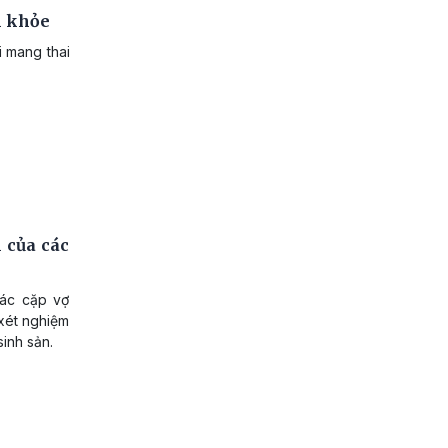
n khỏe
i mang thai
 của các
ác cặp vợ
xét nghiệm
sinh sản.