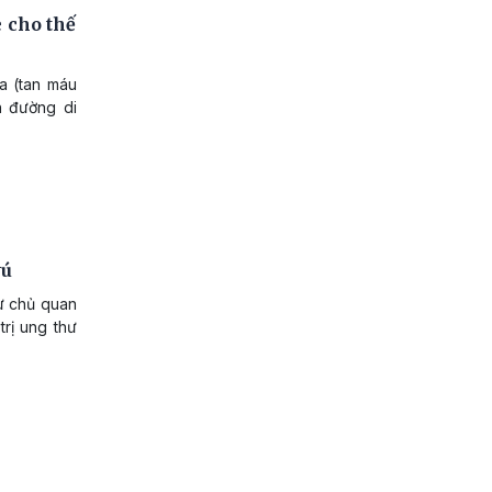
 cho thế
a (tan máu
n đường di
vú
sự chủ quan
trị ung thư