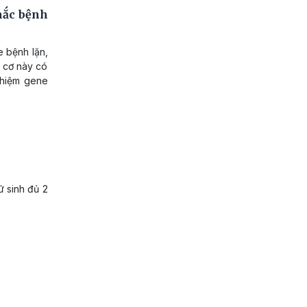
mắc bệnh
 bệnh lặn,
 cơ này có
ghiệm gene
ữ sinh đủ 2