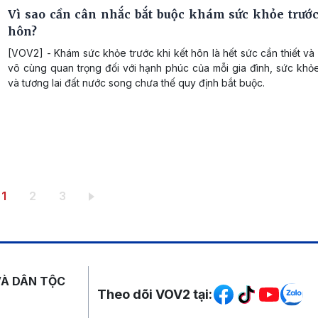
Vì sao cần cân nhắc bắt buộc khám sức khỏe trước
hôn?
[VOV2] - Khám sức khỏe trước khi kết hôn là hết sức cần thiết và
vô cùng quan trọng đối với hạnh phúc của mỗi gia đình, sức khỏ
và tương lai đất nước song chưa thế quy định bắt buộc.
Trang hiện thời
Trang
Trang
1
2
3
Mạng xã hội
VÀ DÂN TỘC
Theo dõi VOV2 tại: