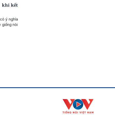
 khi kết
 có ý nghĩa
e giống nòi