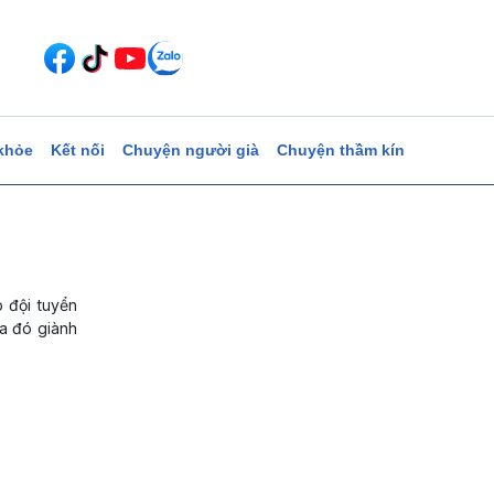
khỏe
Kết nối
Chuyện người già
Chuyện thầm kín
p đội tuyển
a đó giành