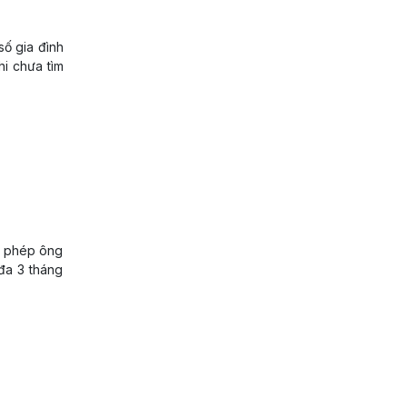
số gia đình
hi chưa tìm
o phép ông
đa 3 tháng