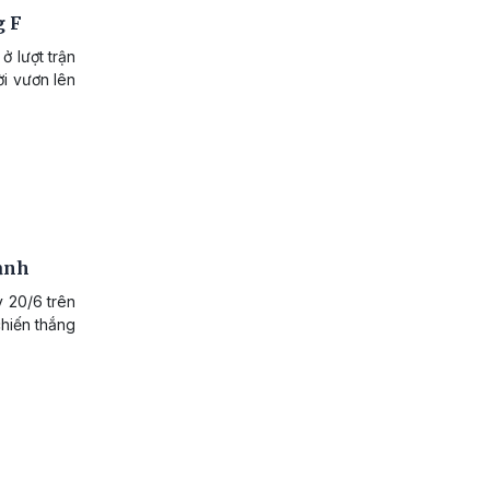
g F
ở lượt trận
ời vươn lên
mạnh
y 20/6 trên
chiến thắng