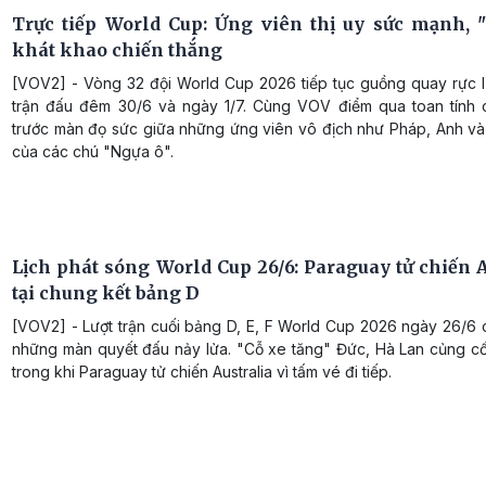
Trực tiếp World Cup: Ứng viên thị uy sức mạnh, 
khát khao chiến thắng
[VOV2] - Vòng 32 đội World Cup 2026 tiếp tục guồng quay rực lử
trận đấu đêm 30/6 và ngày 1/7. Cùng VOV điểm qua toan tính c
trước màn đọ sức giữa những ứng viên vô địch như Pháp, Anh và
của các chú "Ngựa ô".
Lịch phát sóng World Cup 26/6: Paraguay tử chiến A
tại chung kết bảng D
[VOV2] - Lượt trận cuối bảng D, E, F World Cup 2026 ngày 26/6 
những màn quyết đấu nảy lửa. "Cỗ xe tăng" Đức, Hà Lan củng cố
trong khi Paraguay tử chiến Australia vì tấm vé đi tiếp.