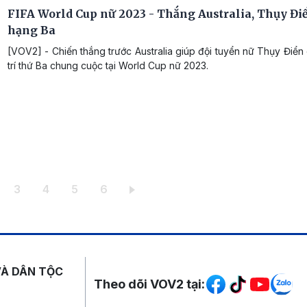
FIFA World Cup nữ 2023 - Thắng Australia, Thụy Đi
hạng Ba
[VOV2] - Chiến thắng trước Australia giúp đội tuyển nữ Thụy Điển
trí thứ Ba chung cuộc tại World Cup nữ 2023.
iện thời
ang
Trang
Trang
Trang
Trang
3
4
5
6
Mạng xã hội
VÀ DÂN TỘC
Theo dõi VOV2 tại: