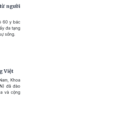
 từ người
có 60 y bác
lấy đa tạng
sự sống.
g Việt
 Nam, Khoa
HN) đã đào
ia và cộng