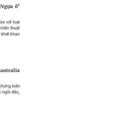
"Ngựa ô"
a với loạt
hiến thuật
 khát khao
ustralia
chứng kiến
 ngôi đầu,