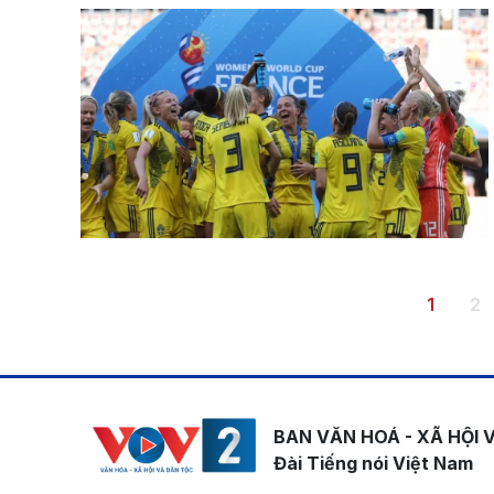
Pagination
Trang h
Tr
1
2
BAN VĂN HOÁ - XÃ HỘI 
Đài Tiếng nói Việt Nam