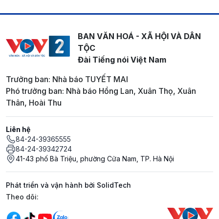
BAN VĂN HOÁ - XÃ HỘI VÀ DÂN
TỘC
Đài Tiếng nói Việt Nam
Trưởng ban: Nhà báo TUYẾT MAI
Phó trưởng ban: Nhà báo Hồng Lan, Xuân Thọ, Xuân
Thân, Hoài Thu
Liên hệ
84-24-39365555
84-24-39342724
41-43 phố Bà Triệu, phường Cửa Nam, TP. Hà Nội
Phát triển và vận hành bởi SolidTech
Mạng xã hội
Theo dõi: