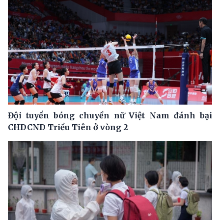
Đội tuyển bóng chuyền nữ Việt Nam đánh bại
CHDCND Triều Tiên ở vòng 2