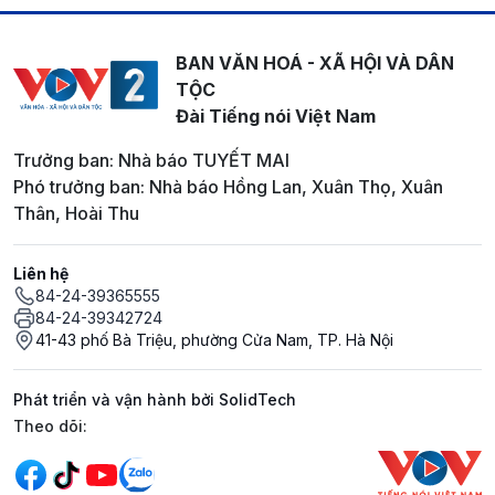
BAN VĂN HOÁ - XÃ HỘI VÀ DÂN
TỘC
Đài Tiếng nói Việt Nam
Trưởng ban: Nhà báo TUYẾT MAI
Phó trưởng ban: Nhà báo Hồng Lan, Xuân Thọ, Xuân
Thân, Hoài Thu
Liên hệ
84-24-39365555
84-24-39342724
41-43 phố Bà Triệu, phường Cửa Nam, TP. Hà Nội
Phát triển và vận hành bởi SolidTech
Mạng xã hội
Theo dõi: