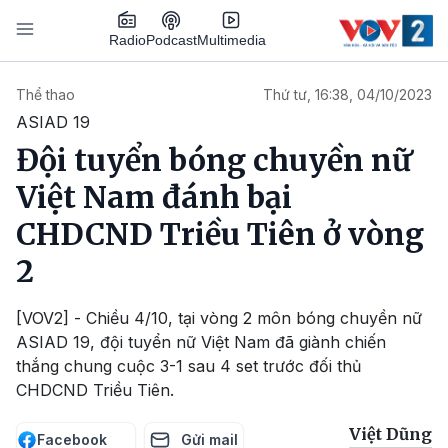
Nhảy đến nội dung
Podcast
Radio
Multimedia
Main navigation
Thể thao
Thứ tư, 16:38, 04/10/2023
ASIAD 19
Đội tuyển bóng chuyền nữ
Việt Nam đánh bại
CHDCND Triều Tiên ở vòng
2
[VOV2] - Chiều 4/10, tại vòng 2 môn bóng chuyền nữ
ASIAD 19, đội tuyển nữ Việt Nam đã giành chiến
thắng chung cuộc 3-1 sau 4 set trước đối thủ
CHDCND Triều Tiên.
Việt Dũng
Facebook
Gửi mail