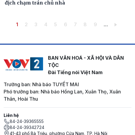
địch chạm trán chủ nhà
Pagination
Trang hiện thời
Trang
Trang
Trang
Trang
Trang
Trang
Trang
Trang
1
2
3
4
5
6
7
8
9
…
BAN VĂN HOÁ - XÃ HỘI VÀ DÂN
TỘC
Đài Tiếng nói Việt Nam
Trưởng ban: Nhà báo TUYẾT MAI
Phó trưởng ban: Nhà báo Hồng Lan, Xuân Thọ, Xuân
Thân, Hoài Thu
Liên hệ
84-24-39365555
84-24-39342724
41-43 phố Bà Triệu, phường Cửa Nam, TP. Hà Nội