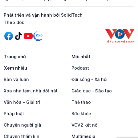
Phát triển và vận hành bởi SolidTech
Mạng xã hội
Theo dõi:
Trang chủ
Mới nhất
Xem nhiều
Podcast
Bàn và luận
Đời sống - Xã hội
Xóa nhà tạm, nhà dột nát
Giáo dục - Đào tạo
Văn hóa - Giải trí
Thể thao
Pháp luật
Sức khỏe
Chuyện người già
VOV2 kết nối
Chuyện thầm kín
Multimedia