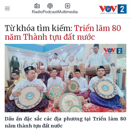
Nhảy đến nội dung
Podcast
Radio
Multimedia
Main navigation
Từ khóa tìm kiếm:
Triển lãm 80
năm Thành tựu đất nước
Dấu ấn đặc sắc các địa phương tại Triển lãm 80
năm thành tựu đất nước