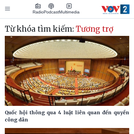
Nhảy đến nội dung
Podcast
Radio
Multimedia
Main navigation
Từ khóa tìm kiếm:
Tương trợ
Quốc hội thông qua 4 luật liên quan đến quyền
công dân