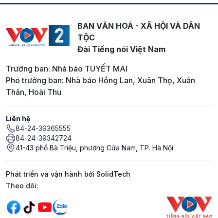
BAN VĂN HOÁ - XÃ HỘI VÀ DÂN
TỘC
Đài Tiếng nói Việt Nam
Trưởng ban: Nhà báo TUYẾT MAI
Phó trưởng ban: Nhà báo Hồng Lan, Xuân Thọ, Xuân
Thân, Hoài Thu
Liên hệ
84-24-39365555
84-24-39342724
41-43 phố Bà Triệu, phường Cửa Nam, TP. Hà Nội
Phát triển và vận hành bởi SolidTech
Mạng xã hội
Theo dõi: