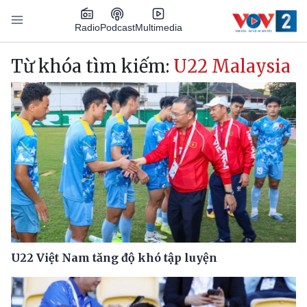
Nhảy đến nội dung
Podcast
Radio
Multimedia
Main navigation
Từ khóa tìm kiếm:
U22 Malaysia
U22 Việt Nam tăng độ khó tập luyện