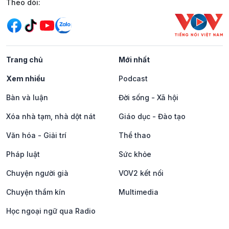
Mạng xã hội
Theo dõi:
Trang chủ
Mới nhất
Xem nhiều
Podcast
Bàn và luận
Đời sống - Xã hội
Xóa nhà tạm, nhà dột nát
Giáo dục - Đào tạo
Văn hóa - Giải trí
Thể thao
Pháp luật
Sức khỏe
Chuyện người già
VOV2 kết nối
Chuyện thầm kín
Multimedia
Học ngoại ngữ qua Radio