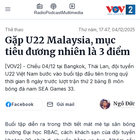
Nhảy đến nội dung
Podcast
Radio
Multimedia
Main navigation
Thể thao
Thứ năm, 17:47, 04/12/2025
Gặp U22 Malaysia, mục
tiêu đương nhiên là 3 điểm
[VOV2] - Chiều 04/12 tại Bangkok, Thái Lan, đội tuyển
U22 Việt Nam bước vào buổi tập đầu tiên trong quỹ
thời gian 8 ngày trước lượt trận thứ 2 bảng B môn
bóng đá nam SEA Games 33.
Ngô Đức
Facebook
Gửi mail
Buổi tập diễn ra trong thời tiết mát mẻ tại sân bóng
trường Đại học RBAC, cách khách sạn của đội tuyển