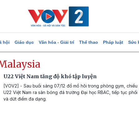
ã hội
Giáo dục
Văn hóa - Giải trí
Thể thao
Pháp luật
Sức 
Malaysia
U22 Việt Nam tăng độ khó tập luyện
[VOV2] - Sau buổi sáng 07/12 đổ mồ hôi trong phòng gym, chiều
U22 Việt Nam ra sân bóng đá trường Đại học RBAC, tiếp tục phối
và dửt điểm đa dạng.