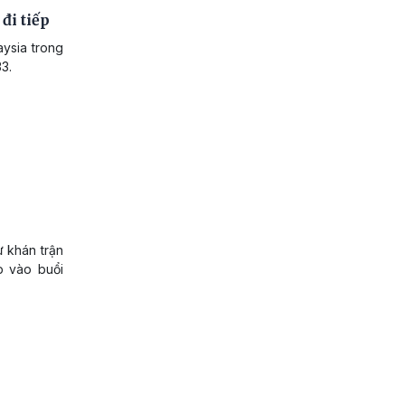
đi tiếp
aysia trong
3.
ự khán trận
p vào buổi