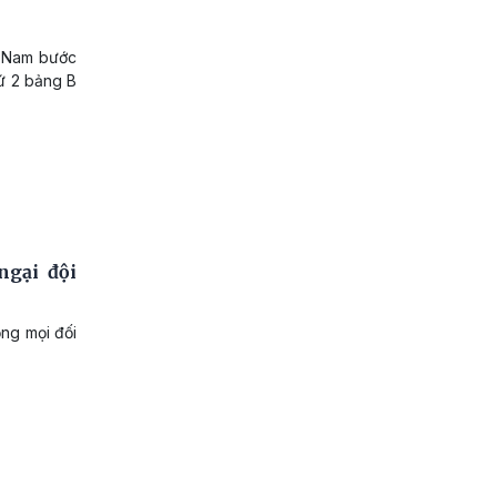
t Nam bước
hứ 2 bảng B
ngại đội
ọng mọi đối