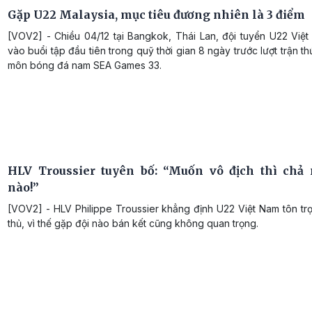
Gặp U22 Malaysia, mục tiêu đương nhiên là 3 điểm
[VOV2] - Chiều 04/12 tại Bangkok, Thái Lan, đội tuyển U22 Việ
vào buổi tập đầu tiên trong quỹ thời gian 8 ngày trước lượt trận t
môn bóng đá nam SEA Games 33.
HLV Troussier tuyên bố: “Muốn vô địch thì chả 
nào!”
[VOV2] - HLV Philippe Troussier khẳng định U22 Việt Nam tôn tr
thủ, vì thế gặp đội nào bán kết cũng không quan trọng.