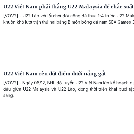
U22 Việt Nam phải thắng U22 Malaysia để chắc suất 
[VOV2] - U22 Lào với lối chơi đôi công đã thua 1-4 trước U22 Mal
khuôn khổ lượt trận thứ hai bảng B môn bóng đá nam SEA Games 3
U22 Việt Nam rèn dứt điểm dưới nắng gắt
[VOV2] - Ngày 06/12, BHL đội tuyển U22 Việt Nam lên kế hoạch d
đấu giữa U22 Malaysia và U22 Lào, đồng thời triển khai buổi tậ
sáng.