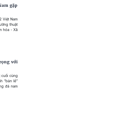
t Nam gặp
22 Việt Nam
ường thuật
ăn hóa - Xã
rọng với
ị cuối cùng
h “bản lề”
óng đá nam