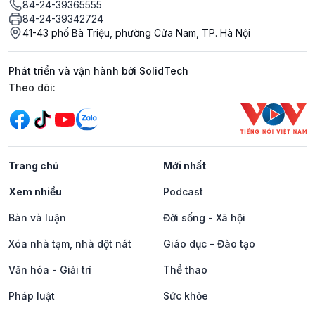
84-24-39365555
84-24-39342724
41-43 phố Bà Triệu, phường Cửa Nam, TP. Hà Nội
Phát triển và vận hành bởi SolidTech
Mạng xã hội
Theo dõi:
Trang chủ
Mới nhất
Xem nhiều
Podcast
Bàn và luận
Đời sống - Xã hội
Xóa nhà tạm, nhà dột nát
Giáo dục - Đào tạo
Văn hóa - Giải trí
Thể thao
Pháp luật
Sức khỏe