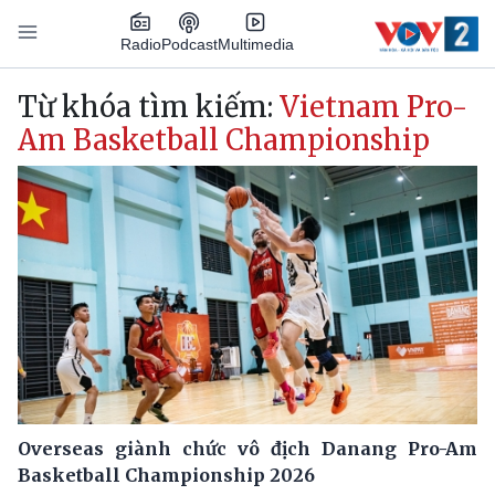
Nhảy đến nội dung
Podcast
Radio
Multimedia
Main navigation
Từ khóa tìm kiếm:
Vietnam Pro-
Am Basketball Championship
Overseas giành chức vô địch Danang Pro-Am
Basketball Championship 2026