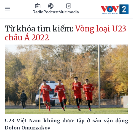
Nhảy đến nội dung
Podcast
Radio
Multimedia
Main navigation
Từ khóa tìm kiếm:
Vòng loại U23
châu Á 2022
U23 Việt Nam không được tập ở sân vận động
Dolon Omurzakov