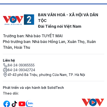
BAN VĂN HOÁ - XÃ HỘI VÀ DÂN
TỘC
Đài Tiếng nói Việt Nam
Trưởng ban: Nhà báo TUYẾT MAI
Phó trưởng ban: Nhà báo Hồng Lan, Xuân Thọ, Xuân
Thân, Hoài Thu
Liên hệ
84-24-39365555
84-24-39342724
41-43 phố Bà Triệu, phường Cửa Nam, TP. Hà Nội
Phát triển và vận hành bởi SolidTech
Mạng xã hội
Theo dõi: