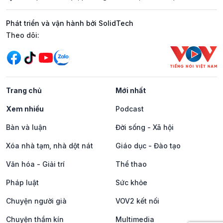
Phát triển và vận hành bởi SolidTech
Mạng xã hội
Theo dõi:
Trang chủ
Mới nhất
Xem nhiều
Podcast
Bàn và luận
Đời sống - Xã hội
Xóa nhà tạm, nhà dột nát
Giáo dục - Đào tạo
Văn hóa - Giải trí
Thể thao
Pháp luật
Sức khỏe
Chuyện người già
VOV2 kết nối
Chuyện thầm kín
Multimedia