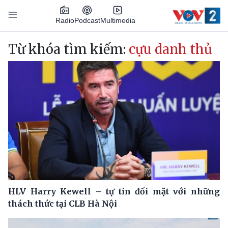
Nhảy đến nội dung
Podcast
Radio
Multimedia
Main navigation
Từ khóa tìm kiếm:
cựu danh thủ
HLV Harry Kewell – tự tin đối mặt với những
thách thức tại CLB Hà Nội