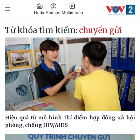
Nhảy đến nội dung
Podcast
Radio
Multimedia
Main navigation
Từ khóa tìm kiếm:
chuyển gửi
Hiệu quả từ mô hình thí điểm hợp đồng xã hội
phòng, chống HIV/AIDS