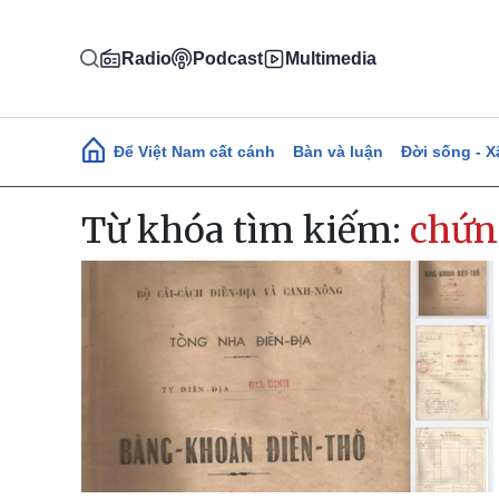
Nhảy đến nội dung
Radio
Podcast
Multimedia
Main navigation
Để Việt Nam cất cánh
Bàn và luận
Đời sống - X
Từ khóa tìm kiếm:
chứn