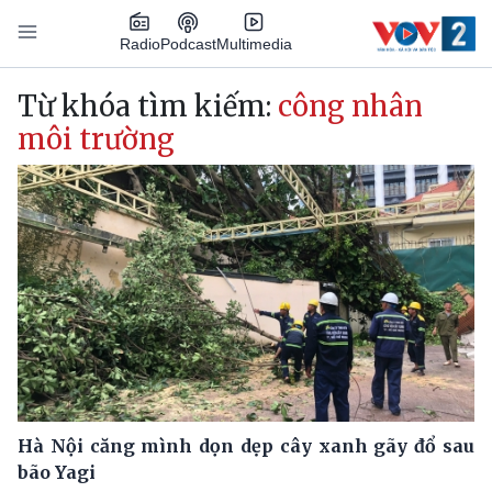
Nhảy đến nội dung
Podcast
Radio
Multimedia
Main navigation
Từ khóa tìm kiếm:
công nhân
môi trường
Hà Nội căng mình dọn dẹp cây xanh gãy đổ sau
bão Yagi