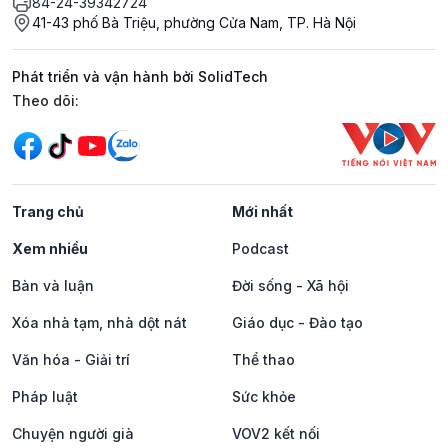
84-24-39342724
41-43 phố Bà Triệu, phường Cửa Nam, TP. Hà Nội
Phát triển và vận hành bởi SolidTech
Mạng xã hội
Theo dõi:
Trang chủ
Mới nhất
Xem nhiều
Podcast
Bàn và luận
Đời sống - Xã hội
Xóa nhà tạm, nhà dột nát
Giáo dục - Đào tạo
Văn hóa - Giải trí
Thể thao
Pháp luật
Sức khỏe
Chuyện người già
VOV2 kết nối