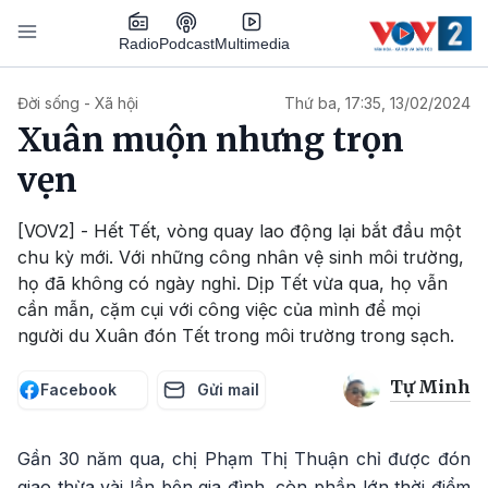
Nhảy đến nội dung
Podcast
Radio
Multimedia
Main navigation
Đời sống - Xã hội
Thứ ba, 17:35, 13/02/2024
Xuân muộn nhưng trọn
vẹn
[VOV2] - Hết Tết, vòng quay lao động lại bắt đầu một
chu kỳ mới. Với những công nhân vệ sinh môi trường,
họ đã không có ngày nghỉ. Dịp Tết vừa qua, họ vẫn
cần mẫn, cặm cụi với công việc của mình để mọi
người du Xuân đón Tết trong môi trường trong sạch.
Tự Minh
Facebook
Gửi mail
Gần 30 năm qua, chị Phạm Thị Thuận chỉ được đón
giao thừa vài lần bên gia đình, còn phần lớn thời điểm