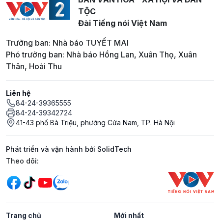
TỘC
Đài Tiếng nói Việt Nam
Trưởng ban: Nhà báo TUYẾT MAI
Phó trưởng ban: Nhà báo Hồng Lan, Xuân Thọ, Xuân
Thân, Hoài Thu
Liên hệ
84-24-39365555
84-24-39342724
41-43 phố Bà Triệu, phường Cửa Nam, TP. Hà Nội
Phát triển và vận hành bởi SolidTech
Mạng xã hội
Theo dõi:
Trang chủ
Mới nhất