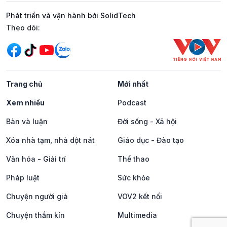
Phát triển và vận hành bởi SolidTech
Mạng xã hội
Theo dõi:
Trang chủ
Mới nhất
Xem nhiều
Podcast
Bàn và luận
Đời sống - Xã hội
Xóa nhà tạm, nhà dột nát
Giáo dục - Đào tạo
Văn hóa - Giải trí
Thể thao
Pháp luật
Sức khỏe
Chuyện người già
VOV2 kết nối
Chuyện thầm kín
Multimedia