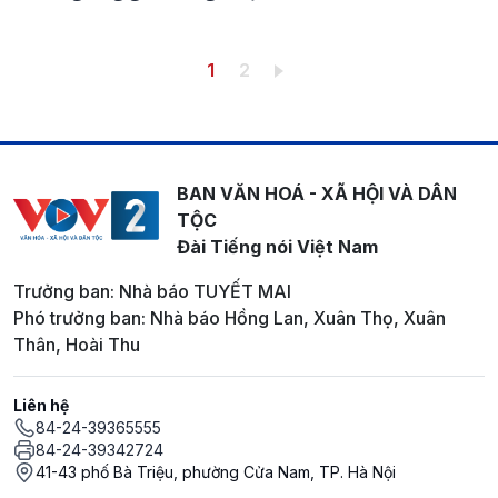
Pagination
Trang hiện thời
Trang
1
2
BAN VĂN HOÁ - XÃ HỘI VÀ DÂN
TỘC
Đài Tiếng nói Việt Nam
Trưởng ban: Nhà báo TUYẾT MAI
Phó trưởng ban: Nhà báo Hồng Lan, Xuân Thọ, Xuân
Thân, Hoài Thu
Liên hệ
84-24-39365555
84-24-39342724
41-43 phố Bà Triệu, phường Cửa Nam, TP. Hà Nội