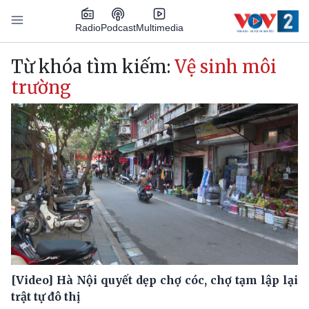
Nhảy đến nội dung
Podcast
Radio
Multimedia
Main navigation
Từ khóa tìm kiếm:
Vệ sinh môi
trường
[Video] Hà Nội quyết dẹp chợ cóc, chợ tạm lập lại
trật tự đô thị