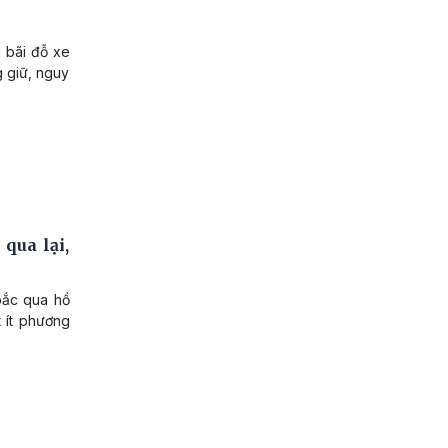
u bãi đỗ xe
g giữ, nguy
qua lại,
bắc qua hồ
t ít phương