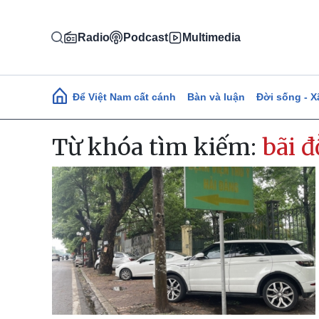
Nhảy đến nội dung
Radio
Podcast
Multimedia
Main navigation
Để Việt Nam cất cánh
Bàn và luận
Đời sống - X
Từ khóa tìm kiếm:
bãi đ