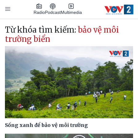
Nhảy đến nội dung
Podcast
Radio
Multimedia
Main navigation
Từ khóa tìm kiếm:
bảo vệ môi
trường biển
Sống xanh để bảo vệ môi trường