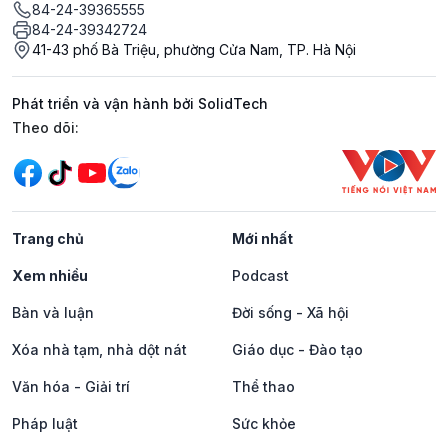
84-24-39365555
84-24-39342724
41-43 phố Bà Triệu, phường Cửa Nam, TP. Hà Nội
Phát triển và vận hành bởi SolidTech
Mạng xã hội
Theo dõi:
Trang chủ
Mới nhất
Xem nhiều
Podcast
Bàn và luận
Đời sống - Xã hội
Xóa nhà tạm, nhà dột nát
Giáo dục - Đào tạo
Văn hóa - Giải trí
Thể thao
Pháp luật
Sức khỏe