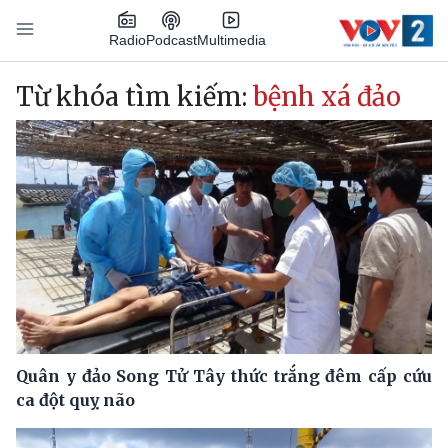
Nhảy đến nội dung
Podcast
Radio
Multimedia
Main navigation
Từ khóa tìm kiếm:
bệnh xá đảo
Quân y đảo Song Tử Tây thức trắng đêm cấp cứu
ca đột quỵ não