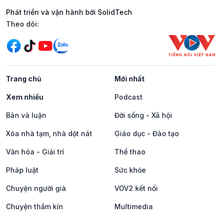
Phát triển và vận hành bởi SolidTech
Mạng xã hội
Theo dõi:
Trang chủ
Mới nhất
Xem nhiều
Podcast
Bàn và luận
Đời sống - Xã hội
Xóa nhà tạm, nhà dột nát
Giáo dục - Đào tạo
Văn hóa - Giải trí
Thể thao
Pháp luật
Sức khỏe
Chuyện người già
VOV2 kết nối
Chuyện thầm kín
Multimedia