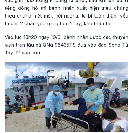
vực gần đảo trong khoảng 15 phút, sau khi lên bờ 11
tiếng đồng hồ thì bệnh nhân xuất hiện triệu chứng
triệu chứng mệt mỏi, nói ngọng, tê bì toàn thân, yếu
tứ chi, 2 chân yếu nặng hơn 2 tay, khó thở nhẹ.
Vào lúc 13h20 ngày 10/6, bệnh nhân được các thuyền
viên trên tàu cá QNg 96435TS đưa vào đảo Song Tử
Tây để cấp cứu.