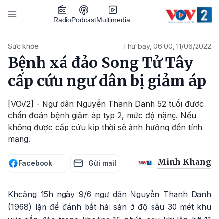
Nhảy đến nội dung
Podcast
Radio
Multimedia
Main navigation
Sức khỏe
Thứ bảy, 06:00, 11/06/2022
Bệnh xá đảo Song Tử Tây
cấp cứu ngư dân bị giảm áp
[VOV2] - Ngư dân Nguyễn Thanh Danh 52 tuổi được
chẩn đoán bệnh giảm áp typ 2, mức độ nặng. Nếu
không được cấp cứu kịp thời sẽ ảnh hưởng đến tính
mạng.
Minh Khang
Facebook
Gửi mail
Khoảng 15h ngày 9/6 ngư dân Nguyễn Thanh Danh
(1968) lặn để đánh bắt hải sản ở độ sâu 30 mét khu