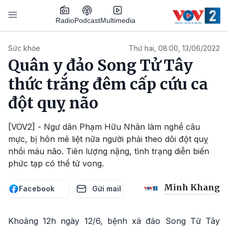
Nhảy đến nội dung
Podcast
Radio
Multimedia
Main navigation
Sức khỏe
Thứ hai, 08:00, 13/06/2022
Quân y đảo Song Tử Tây
thức trắng đêm cấp cứu ca
đột quỵ não
[VOV2] - Ngư dân Phạm Hữu Nhân làm nghề câu
mực, bị hôn mê liệt nữa người phải theo dõi đột quỵ
nhồi máu não. Tiên lượng nặng, tình trạng diễn biến
phức tạp có thể tử vong.
Minh Khang
Facebook
Gửi mail
Khoảng 12h ngày 12/6, bệnh xá đảo Song Tử Tây