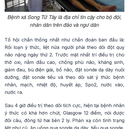
Bệnh xá Song Tử Tây là địa chỉ tin cậy cho bộ đội,
nhân dân trên đảo và ngư dân
Tổ hội chẩn thống nhất như chẩn đoán ban đầu là:
Rối loạn ý thức, liệt nửa người phải theo dõi đột quỵ
não nặng ngày thứ 2. Trước mặt nhất trí điều trị cho
thở oxi, nằm đầu cao, chống phù não, kháng sinh,
giảm đau, bù điện giải, bổ não, đặt sonde dạ dày nuôi
dưỡng, đặt sonde tiểu và theo dõi sát ý thức bệnh
nhân, mạch, nhiệt độ, huyết áp, Spo2, nước vào,
nước ra.
Sau 4 giờ điều trị theo dõi tích cực, hiện tại bệnh nhân
ý thức có khá hơn chút, Glasgow 12 điểm, nói được
đôi câu, đông tử hai bên 2 ly. Phản xạ còn tình trạng
liệt như cũ, ăn uống qua sonde dạ dày, tiểu qua sonde,