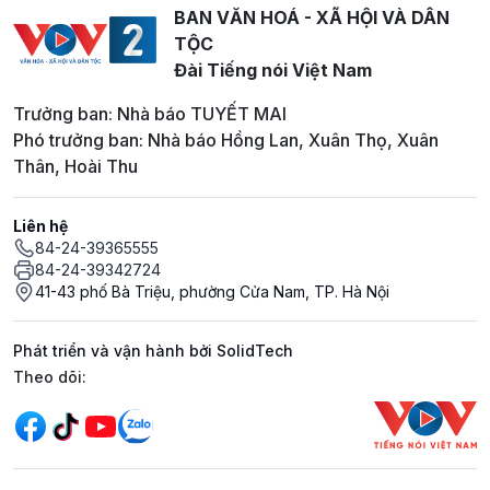
BAN VĂN HOÁ - XÃ HỘI VÀ DÂN
TỘC
Đài Tiếng nói Việt Nam
Trưởng ban: Nhà báo TUYẾT MAI
Phó trưởng ban: Nhà báo Hồng Lan, Xuân Thọ, Xuân
Thân, Hoài Thu
Liên hệ
84-24-39365555
84-24-39342724
41-43 phố Bà Triệu, phường Cửa Nam, TP. Hà Nội
Phát triển và vận hành bởi SolidTech
Mạng xã hội
Theo dõi: