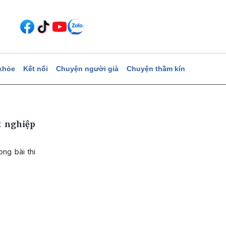
khỏe
Kết nối
Chuyện người già
Chuyện thầm kín
t nghiệp
ong bài thi