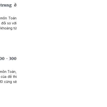
trung ở
i môn Toán
 đổi so với
o khoảng từ
00 - 300
 môn Toán,
của đề thi
 10 cũng sẽ