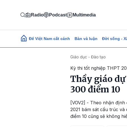
Nhảy đến nội dung
Radio
Podcast
Multimedia
Main navigation
Để Việt Nam cất cánh
Bàn và luận
Đời sống - X
Giáo dục - Đào tạo
Kỳ thi tốt nghiệp THPT 20
Thầy giáo dự
300 điểm 10
[VOV2] - Theo nhận định 
2021 bám sát cấu trúc và d
điểm 10 cũng sẽ không hi