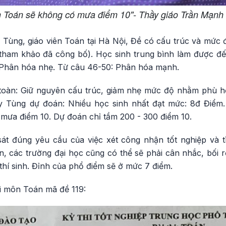
 Toán sẽ không có mưa điểm 10"- Thầy giáo Trần Mạnh
Tùng, giáo viên Toán tại Hà Nội, Đề có cấu trúc và mức
 tham khảo đã công bố). Học sinh trung bình làm được đ
5: Phân hóa nhẹ. Từ câu 46-50: Phân hóa mạnh.
toàn: Giữ nguyên cấu trúc, giảm nhẹ mức độ nhằm phù h
ầy Tùng dự đoán: Nhiều học sinh nhất đạt mức: 8đ Điểm
ưa điểm 10. Dự đoán chỉ tầm 200 - 300 điểm 10.
át đúng yêu cầu của việc xét công nhận tốt nghiệp và tì
, các trường đại học cũng có thể sẽ phải cân nhắc, bối r
 thí sinh. Đỉnh của phổ điểm sẽ ở mức 7 điểm.
hi môn Toán mã đề 119: