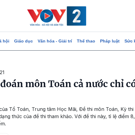
ã hội
Giáo dục
Văn hóa - Giải trí
Thể thao
Pháp luật
Sức 
21
 đoán môn Toán cả nước chỉ c
của Tổ Toán, Trung tâm Học Mãi, Đề thi môn Toán, Kỳ th
ạng thức của đề thi tham khảo. Với đề thi này, tỉ lệ điểm 8
ếm.