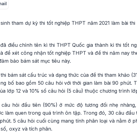
mail
hí sinh tham dự kỳ thi tốt nghiệp THPT năm 2021 làm bài thi
 điều chỉnh tên kì thi THPT Quốc gia thành kì thi tốt
 là để xét công nhận tốt nghiệp THPT và đề thi năm nay t
ảm bảo bám sát mục tiêu này.
 thi bám sát cấu trúc và dạng thức của đề thi tham khảo (3
g bố bao gồm 50 câu hỏi với thời gian làm bài 90 phút. 
ủa lớp 12 và 10% số câu hỏi (5 câu) thuộc chương trình lớp
5 câu hỏi đầu tiên (90%) ở mức độ tương đối nhẹ nhàng,
 làm quen trong quá trình ôn tập. Trong đó, 30 câu đầu t
hút. 5 câu hỏi cuối cùng mang tính phân loại và nằm ở ph
số, oxyz và tích phân.